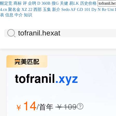
醒
定
竞
商
标
评
企
聘
D
360
B
搜
G
关健
易
LK
历史
价格
4.cn
聚名
金
XZ
22
西部
玉
集
新
介
Se
do
AF
GD
101
Dy
N
Re
Uni
表
信息
中介
知识