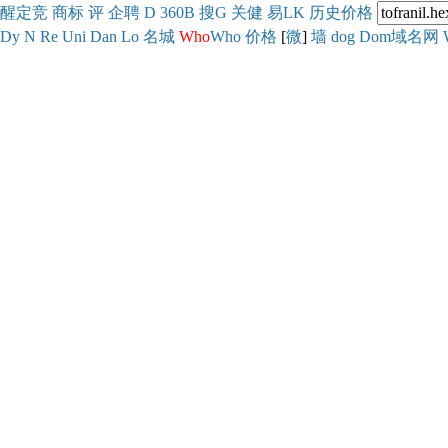
醒
定
竞
商
标
评
企
聘
D
360
B
搜
G
关健
易
LK
历史
价格
Dy
N
Re
Uni
Dan
Lo
名城
Who
Who
价格
[
微
]
墙
dog
Dom域名网