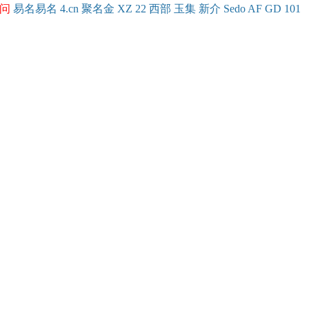
问
易名
易
名
4.cn
聚名
金
XZ
22
西部
玉
集
新
介
Se
do
AF
GD
101