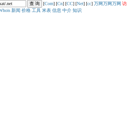
[
Com
] [
Cn
] [
CC
] [
Net
] [
cc
]
万网
万网
万网
访
Whois
新闻
价格
工具
米表
信息
中介
知识