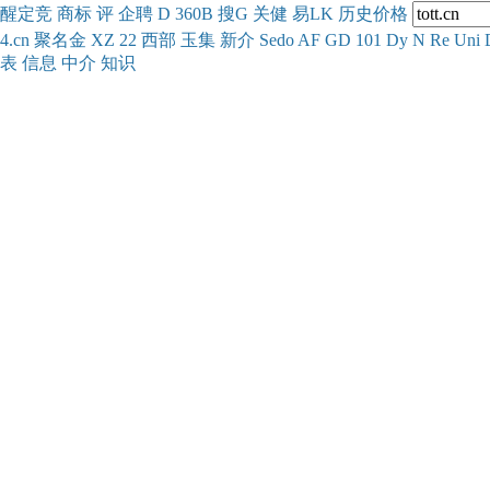
醒
定
竞
商
标
评
企
聘
D
360
B
搜
G
关健
易
LK
历史
价格
4.cn
聚名
金
XZ
22
西部
玉
集
新
介
Se
do
AF
GD
101
Dy
N
Re
Uni
表
信息
中介
知识