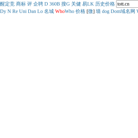
醒
定
竞
商
标
评
企
聘
D
360
B
搜
G
关健
易
LK
历史
价格
Dy
N
Re
Uni
Dan
Lo
名城
Who
Who
价格
[
微
]
墙
dog
Dom域名网