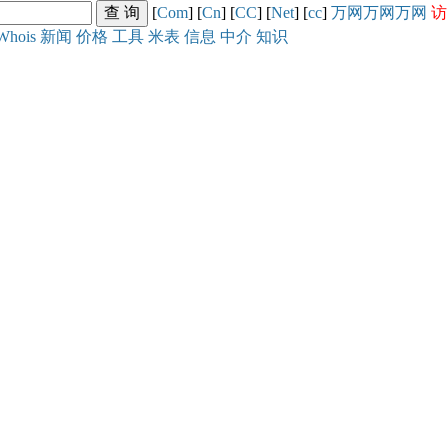
[
Com
] [
Cn
] [
CC
] [
Net
] [
cc
]
万网
万网
万网
访
Whois
新闻
价格
工具
米表
信息
中介
知识