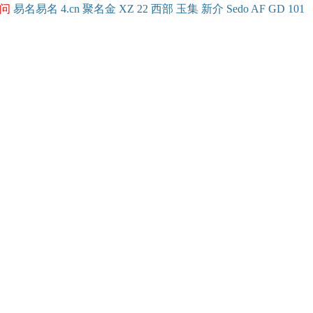
问
易名
易
名
4.cn
聚名
金
XZ
22
西部
玉
集
新
介
Se
do
AF
GD
101