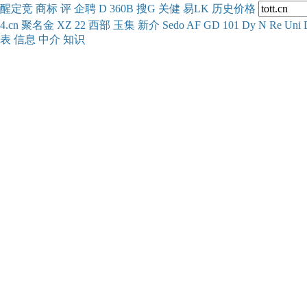
醒
定
竞
商
标
评
企
聘
D
360
B
搜
G
关健
易
LK
历史
价格
4.cn
聚名
金
XZ
22
西部
玉
集
新
介
Se
do
AF
GD
101
Dy
N
Re
Uni
表
信息
中介
知识