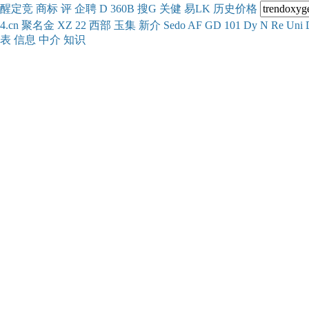
醒
定
竞
商
标
评
企
聘
D
360
B
搜
G
关健
易
LK
历史
价格
4.cn
聚名
金
XZ
22
西部
玉
集
新
介
Se
do
AF
GD
101
Dy
N
Re
Uni
表
信息
中介
知识