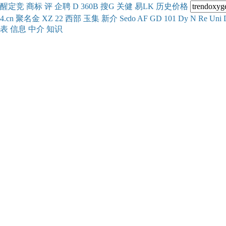
醒
定
竞
商
标
评
企
聘
D
360
B
搜
G
关健
易
LK
历史
价格
4.cn
聚名
金
XZ
22
西部
玉
集
新
介
Se
do
AF
GD
101
Dy
N
Re
Uni
表
信息
中介
知识