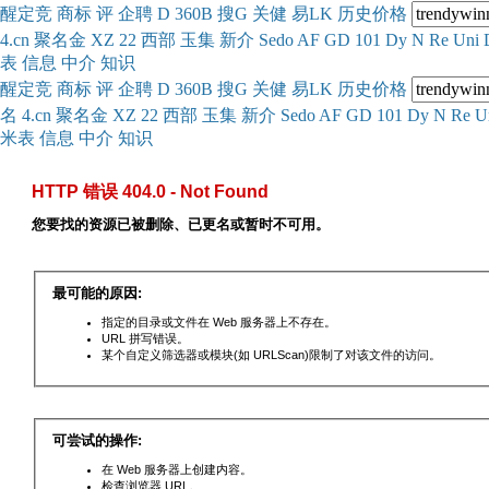
醒
定
竞
商
标
评
企
聘
D
360
B
搜
G
关健
易
LK
历史
价格
4.cn
聚名
金
XZ
22
西部
玉
集
新
介
Se
do
AF
GD
101
Dy
N
Re
Uni
表
信息
中介
知识