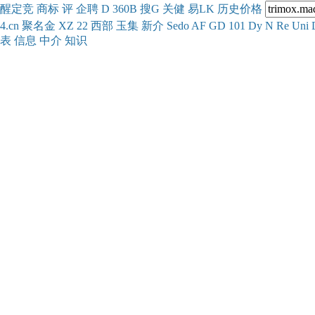
醒
定
竞
商
标
评
企
聘
D
360
B
搜
G
关健
易
LK
历史
价格
4.cn
聚名
金
XZ
22
西部
玉
集
新
介
Se
do
AF
GD
101
Dy
N
Re
Uni
表
信息
中介
知识