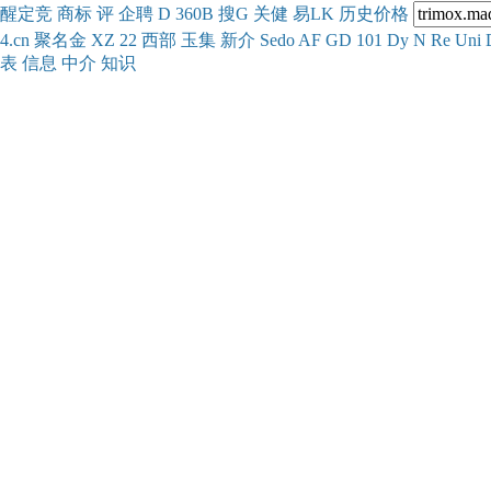
醒
定
竞
商
标
评
企
聘
D
360
B
搜
G
关健
易
LK
历史
价格
4.cn
聚名
金
XZ
22
西部
玉
集
新
介
Se
do
AF
GD
101
Dy
N
Re
Uni
表
信息
中介
知识