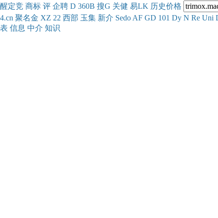
醒
定
竞
商
标
评
企
聘
D
360
B
搜
G
关健
易
LK
历史
价格
4.cn
聚名
金
XZ
22
西部
玉
集
新
介
Se
do
AF
GD
101
Dy
N
Re
Uni
表
信息
中介
知识