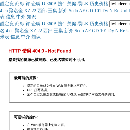
醒
定
竞
商
标
评
企
聘
D
360
B
搜
G
关健
易
LK
历史
价格
4.cn
聚名
金
XZ
22
西部
玉
集
新
介
Se
do
AF
GD
101
Dy
N
Re
Uni
表
信息
中介
知识