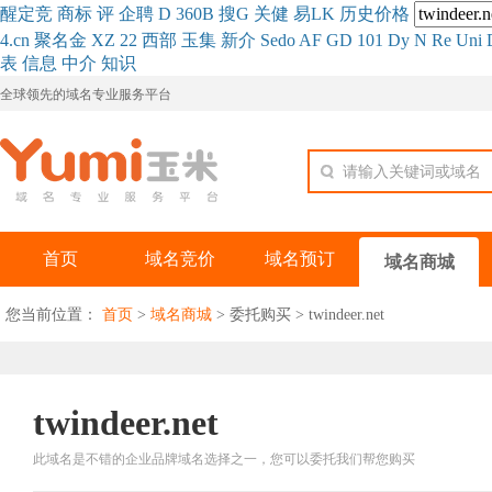
醒
定
竞
商
标
评
企
聘
D
360
B
搜
G
关健
易
LK
历史
价格
4.cn
聚名
金
XZ
22
西部
玉
集
新
介
Se
do
AF
GD
101
Dy
N
Re
Uni
表
信息
中介
知识