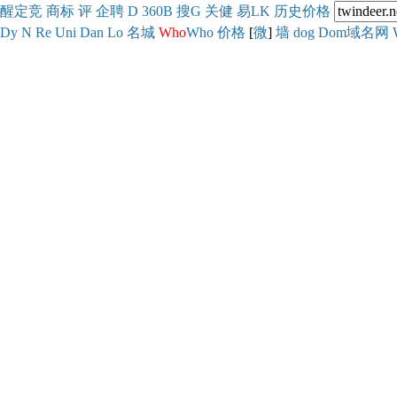
醒
定
竞
商
标
评
企
聘
D
360
B
搜
G
关健
易
LK
历史
价格
Dy
N
Re
Uni
Dan
Lo
名城
Who
Who
价格
[
微
]
墙
dog
Dom域名网