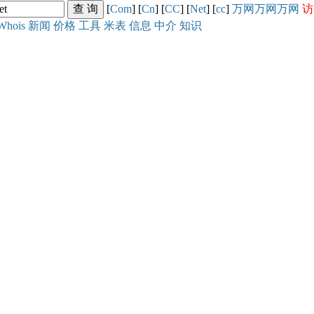
[
Com
] [
Cn
] [
CC
] [
Net
] [
cc
]
万网
万网
万网
访
Whois
新闻
价格
工具
米表
信息
中介
知识