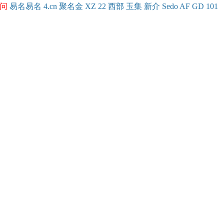
问
易名
易
名
4.cn
聚名
金
XZ
22
西部
玉
集
新
介
Se
do
AF
GD
101