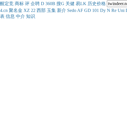
醒
定
竞
商
标
评
企
聘
D
360
B
搜
G
关健
易
LK
历史
价格
4.cn
聚名
金
XZ
22
西部
玉
集
新
介
Se
do
AF
GD
101
Dy
N
Re
Uni
表
信息
中介
知识