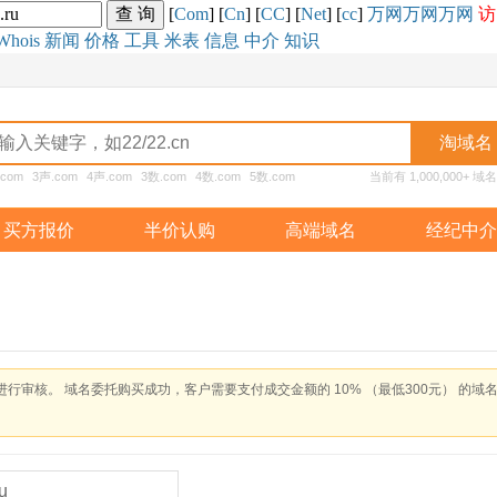
[
Com
] [
Cn
] [
CC
] [
Net
] [
cc
]
万网
万网
万网
访
Whois
新闻
价格
工具
米表
信息
中介
知识