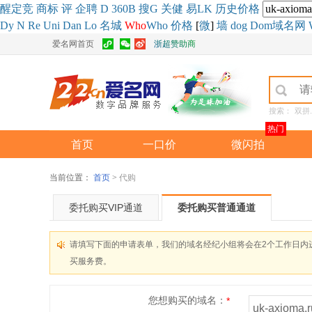
醒
定
竞
商
标
评
企
聘
D
360
B
搜
G
关健
易
LK
历史
价格
Dy
N
Re
Uni
Dan
Lo
名城
Who
Who
价格
[
微
]
墙
dog
Dom域名网