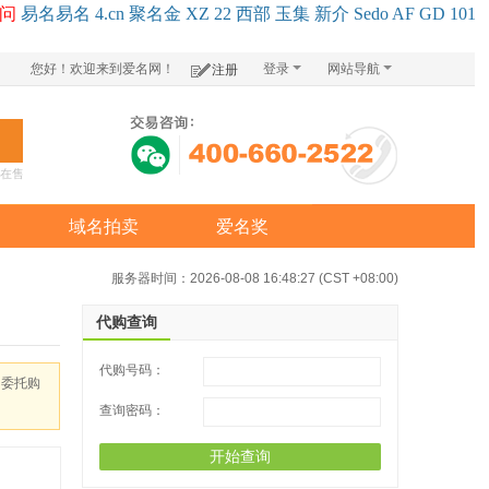
问
易名
易
名
4.cn
聚名
金
XZ
22
西部
玉
集
新
介
Se
do
AF
GD
101