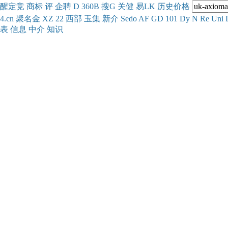
醒
定
竞
商
标
评
企
聘
D
360
B
搜
G
关健
易
LK
历史
价格
4.cn
聚名
金
XZ
22
西部
玉
集
新
介
Se
do
AF
GD
101
Dy
N
Re
Uni
表
信息
中介
知识