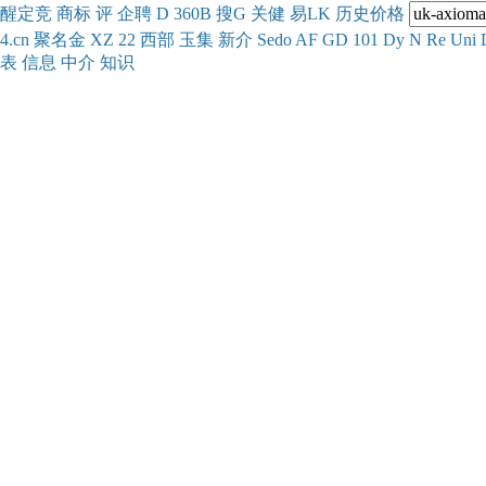
醒
定
竞
商
标
评
企
聘
D
360
B
搜
G
关健
易
LK
历史
价格
4.cn
聚名
金
XZ
22
西部
玉
集
新
介
Se
do
AF
GD
101
Dy
N
Re
Uni
表
信息
中介
知识