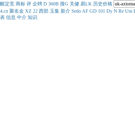
醒
定
竞
商
标
评
企
聘
D
360
B
搜
G
关健
易
LK
历史
价格
4.cn
聚名
金
XZ
22
西部
玉
集
新
介
Se
do
AF
GD
101
Dy
N
Re
Uni
表
信息
中介
知识