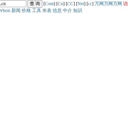
[
Com
] [
Cn
] [
CC
] [
Net
] [
cc
]
万网
万网
万网
访
Whois
新闻
价格
工具
米表
信息
中介
知识