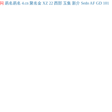
问
易名
易
名
4.cn
聚名
金
XZ
22
西部
玉
集
新
介
Se
do
AF
GD
101