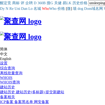
醒
定
竞
商
标
评
企
聘
D
360
B
搜
G
关健
易
LK
历史
价格
Dy
N
Re
Uni
Dan
Lo
名城
Who
Who
价格
[
微
]
墙
dog
Dom域名网