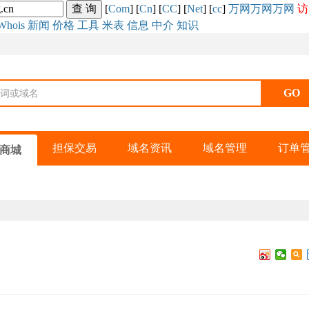
[
Com
] [
Cn
] [
CC
] [
Net
] [
cc
]
万网
万网
万网
访
Whois
新闻
价格
工具
米表
信息
中介
知识