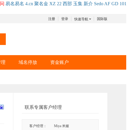
问
易名
易
名
4.cn
聚名
金
XZ
22
西部
玉
集
新
介
Se
do
AF
GD
101