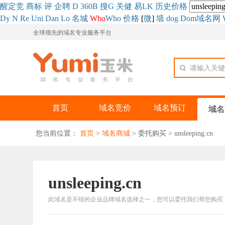
醒
定
竞
商
标
评
企
聘
D
360
B
搜
G
关健
易
LK
历史
价格
Dy
N
Re
Uni
Dan
Lo
名城
Who
Who
价格
[
微
]
墙
dog
Dom域名网