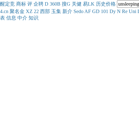
醒
定
竞
商
标
评
企
聘
D
360
B
搜
G
关健
易
LK
历史
价格
4.cn
聚名
金
XZ
22
西部
玉
集
新
介
Se
do
AF
GD
101
Dy
N
Re
Uni
表
信息
中介
知识