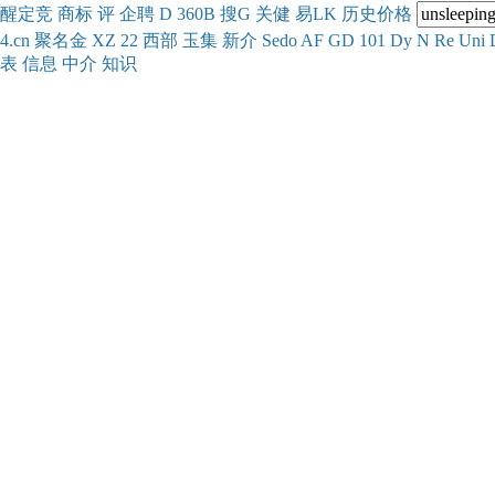
醒
定
竞
商
标
评
企
聘
D
360
B
搜
G
关健
易
LK
历史
价格
4.cn
聚名
金
XZ
22
西部
玉
集
新
介
Se
do
AF
GD
101
Dy
N
Re
Uni
表
信息
中介
知识