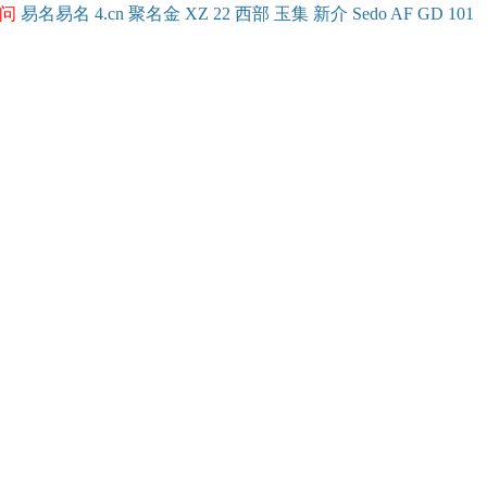
问
易名
易
名
4.cn
聚名
金
XZ
22
西部
玉
集
新
介
Se
do
AF
GD
101