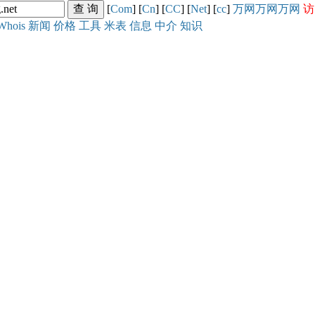
[
Com
] [
Cn
] [
CC
] [
Net
] [
cc
]
万网
万网
万网
访
Whois
新闻
价格
工具
米表
信息
中介
知识