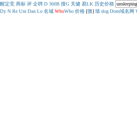
醒
定
竞
商
标
评
企
聘
D
360
B
搜
G
关健
易
LK
历史
价格
Dy
N
Re
Uni
Dan
Lo
名城
Who
Who
价格
[
微
]
墙
dog
Dom域名网