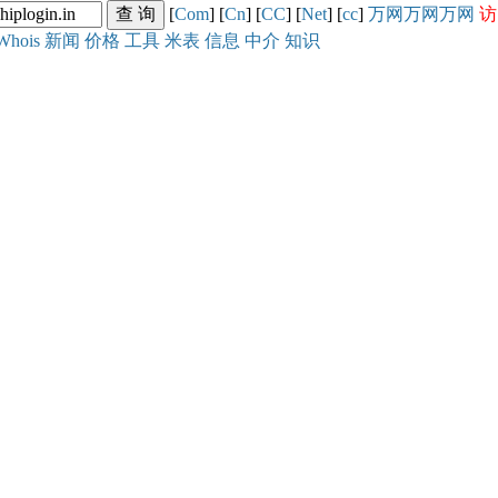
[
Com
] [
Cn
] [
CC
] [
Net
] [
cc
]
万网
万网
万网
访
Whois
新闻
价格
工具
米表
信息
中介
知识