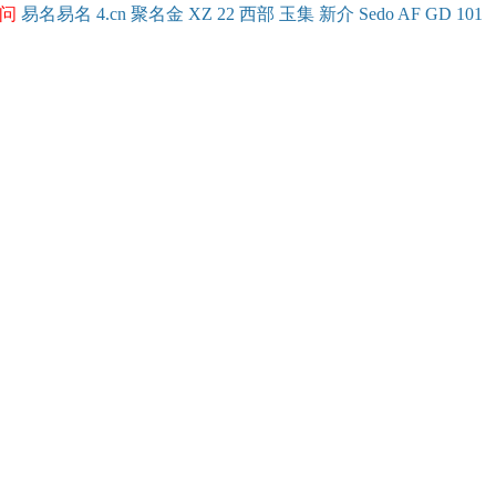
问
易名
易
名
4.cn
聚名
金
XZ
22
西部
玉
集
新
介
Se
do
AF
GD
101