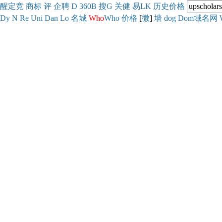
醒
定
竞
商
标
评
企
聘
D
360
B
搜
G
关健
易
LK
历史
价格
Dy
N
Re
Uni
Dan
Lo
名城
Who
Who
价格
[
微
]
墙
dog
Dom域名网