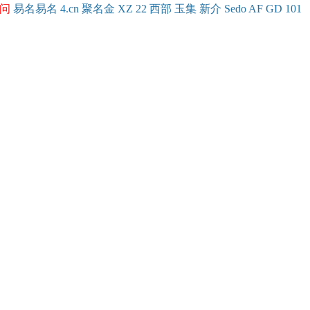
问
易名
易
名
4.cn
聚名
金
XZ
22
西部
玉
集
新
介
Se
do
AF
GD
101