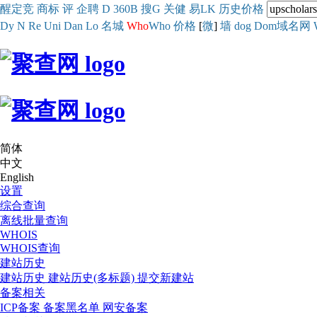
醒
定
竞
商
标
评
企
聘
D
360
B
搜
G
关健
易
LK
历史
价格
Dy
N
Re
Uni
Dan
Lo
名城
Who
Who
价格
[
微
]
墙
dog
Dom域名网