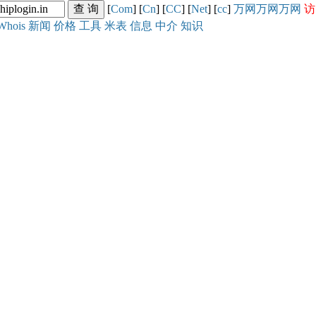
[
Com
] [
Cn
] [
CC
] [
Net
] [
cc
]
万网
万网
万网
访
Whois
新闻
价格
工具
米表
信息
中介
知识