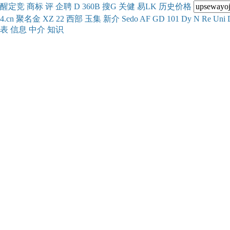
醒
定
竞
商
标
评
企
聘
D
360
B
搜
G
关健
易
LK
历史
价格
4.cn
聚名
金
XZ
22
西部
玉
集
新
介
Se
do
AF
GD
101
Dy
N
Re
Uni
表
信息
中介
知识