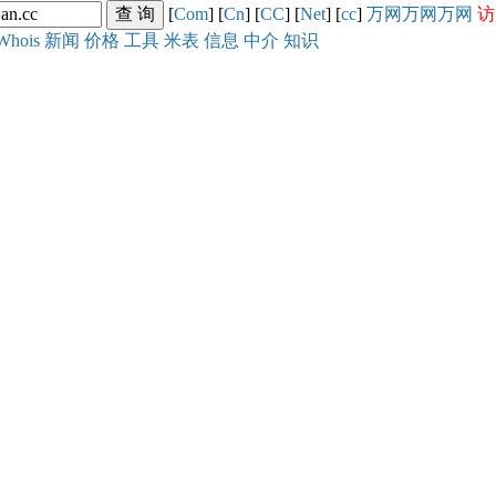
[
Com
] [
Cn
] [
CC
] [
Net
] [
cc
]
万网
万网
万网
访
Whois
新闻
价格
工具
米表
信息
中介
知识