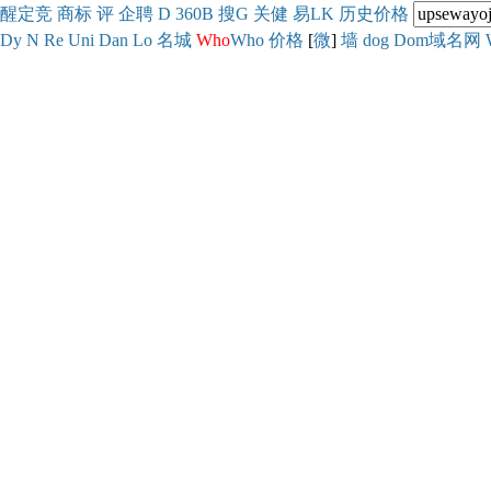
醒
定
竞
商
标
评
企
聘
D
360
B
搜
G
关健
易
LK
历史
价格
Dy
N
Re
Uni
Dan
Lo
名城
Who
Who
价格
[
微
]
墙
dog
Dom域名网