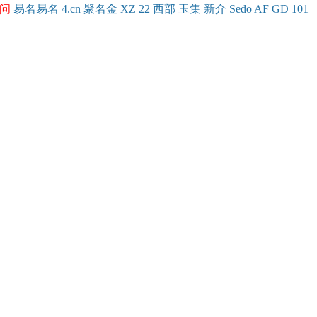
问
易名
易
名
4.cn
聚名
金
XZ
22
西部
玉
集
新
介
Se
do
AF
GD
101