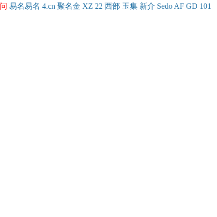
问
易名
易
名
4.cn
聚名
金
XZ
22
西部
玉
集
新
介
Se
do
AF
GD
101