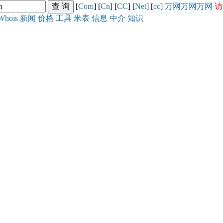
[
Com
] [
Cn
] [
CC
] [
Net
] [
cc
]
万网
万网
万网
访
Whois
新闻
价格
工具
米表
信息
中介
知识