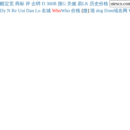
醒
定
竞
商
标
评
企
聘
D
360
B
搜
G
关健
易
LK
历史
价格
Dy
N
Re
Uni
Dan
Lo
名城
Who
Who
价格
[
微
]
墙
dog
Dom域名网