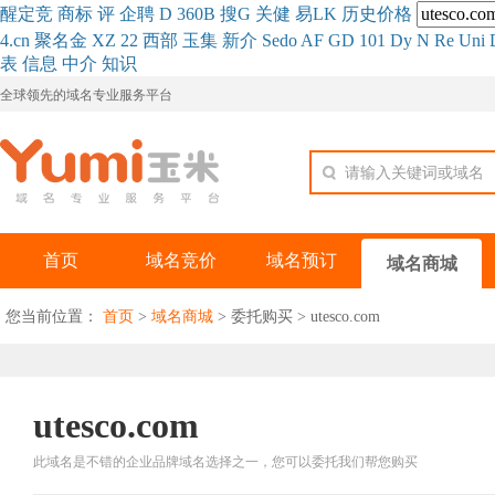
醒
定
竞
商
标
评
企
聘
D
360
B
搜
G
关健
易
LK
历史
价格
4.cn
聚名
金
XZ
22
西部
玉
集
新
介
Se
do
AF
GD
101
Dy
N
Re
Uni
表
信息
中介
知识