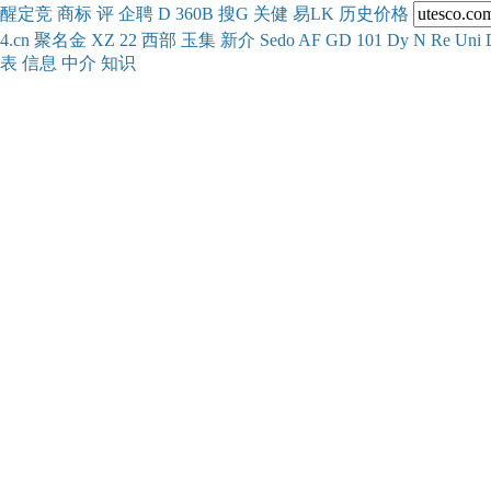
醒
定
竞
商
标
评
企
聘
D
360
B
搜
G
关健
易
LK
历史
价格
4.cn
聚名
金
XZ
22
西部
玉
集
新
介
Se
do
AF
GD
101
Dy
N
Re
Uni
表
信息
中介
知识