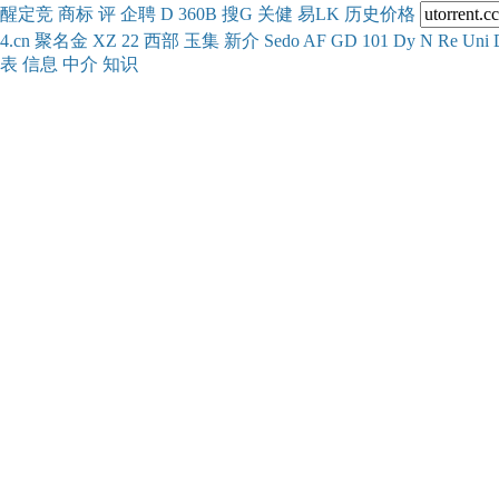
醒
定
竞
商
标
评
企
聘
D
360
B
搜
G
关健
易
LK
历史
价格
4.cn
聚名
金
XZ
22
西部
玉
集
新
介
Se
do
AF
GD
101
Dy
N
Re
Uni
表
信息
中介
知识