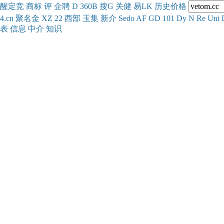
醒
定
竞
商
标
评
企
聘
D
360
B
搜
G
关健
易
LK
历史
价格
4.cn
聚名
金
XZ
22
西部
玉
集
新
介
Se
do
AF
GD
101
Dy
N
Re
Uni
表
信息
中介
知识