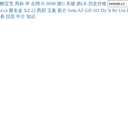
醒
定
竞
商
标
评
企
聘
D
360
B
搜
G
关健
易
LK
历史
价格
4.cn
聚名
金
XZ
22
西部
玉
集
新
介
Se
do
AF
GD
101
Dy
N
Re
Uni
表
信息
中介
知识