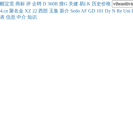
醒
定
竞
商
标
评
企
聘
D
360
B
搜
G
关健
易
LK
历史
价格
4.cn
聚名
金
XZ
22
西部
玉
集
新
介
Se
do
AF
GD
101
Dy
N
Re
Uni
表
信息
中介
知识