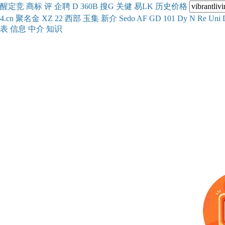
醒
定
竞
商
标
评
企
聘
D
360
B
搜
G
关健
易
LK
历史
价格
4.cn
聚名
金
XZ
22
西部
玉
集
新
介
Se
do
AF
GD
101
Dy
N
Re
Uni
表
信息
中介
知识