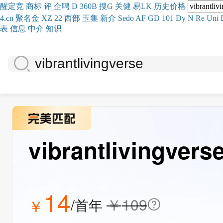
醒
定
竞
商
标
评
企
聘
D
360
B
搜
G
关健
易
LK
历史
价格
4.cn
聚名
金
XZ
22
西部
玉
集
新
介
Se
do
AF
GD
101
Dy
N
Re
Uni
表
信息
中介
知识