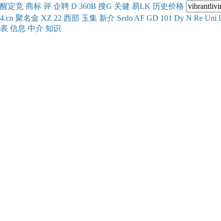
醒
定
竞
商
标
评
企
聘
D
360
B
搜
G
关健
易
LK
历史
价格
4.cn
聚名
金
XZ
22
西部
玉
集
新
介
Se
do
AF
GD
101
Dy
N
Re
Uni
表
信息
中介
知识