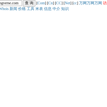
[
Com
] [
Cn
] [
CC
] [
Net
] [
cc
]
万网
万网
万网
访
Whois
新闻
价格
工具
米表
信息
中介
知识