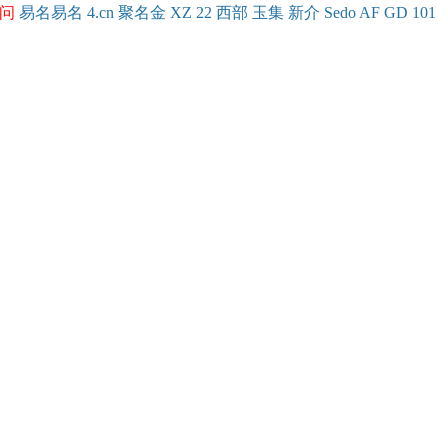
问
易名
易
名
4.cn
聚名
金
XZ
22
西部
玉
集
新
介
Se
do
AF
GD
101