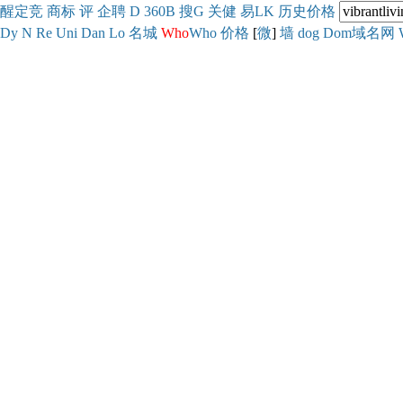
醒
定
竞
商
标
评
企
聘
D
360
B
搜
G
关健
易
LK
历史
价格
Dy
N
Re
Uni
Dan
Lo
名城
Who
Who
价格
[
微
]
墙
dog
Dom域名网