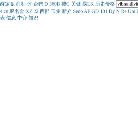
醒
定
竞
商
标
评
企
聘
D
360
B
搜
G
关健
易
LK
历史
价格
4.cn
聚名
金
XZ
22
西部
玉
集
新
介
Se
do
AF
GD
101
Dy
N
Re
Uni
表
信息
中介
知识