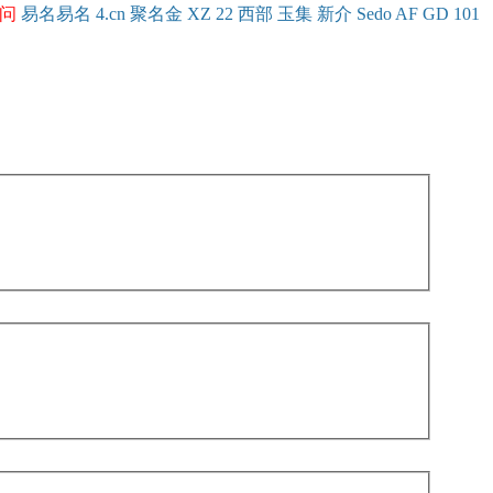
问
易名
易
名
4.cn
聚名
金
XZ
22
西部
玉
集
新
介
Se
do
AF
GD
101