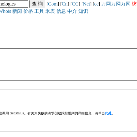
[
Com
] [
Cn
] [
CC
] [
Net
] [
cc
]
万网
万网
万网
访
Whois
新闻
价格
工具
米表
信息
中介
知识