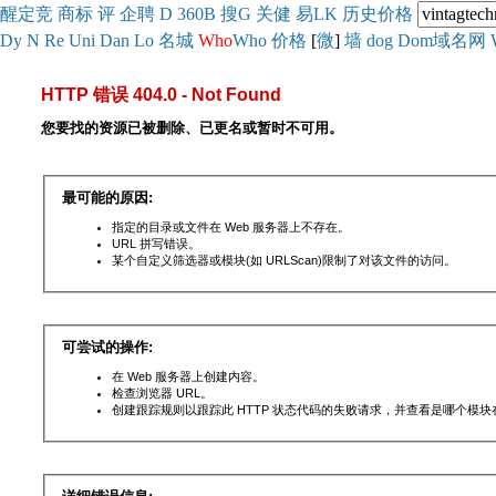
醒
定
竞
商
标
评
企
聘
D
360
B
搜
G
关健
易
LK
历史
价格
Dy
N
Re
Uni
Dan
Lo
名城
Who
Who
价格
[
微
]
墙
dog
Dom域名网