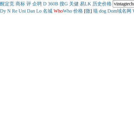
醒
定
竞
商
标
评
企
聘
D
360
B
搜
G
关健
易
LK
历史
价格
Dy
N
Re
Uni
Dan
Lo
名城
Who
Who
价格
[
微
]
墙
dog
Dom域名网