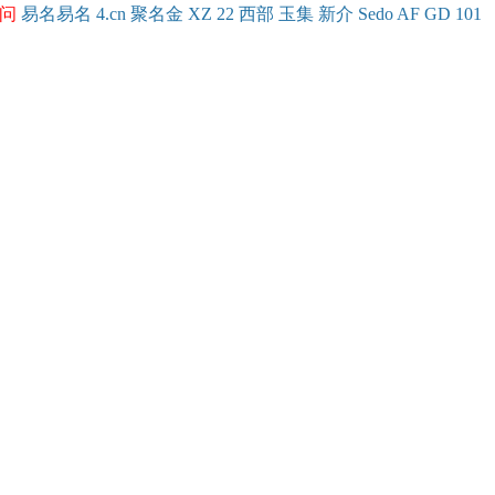
问
易名
易
名
4.cn
聚名
金
XZ
22
西部
玉
集
新
介
Se
do
AF
GD
101