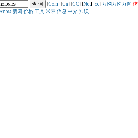
[
Com
] [
Cn
] [
CC
] [
Net
] [
cc
]
万网
万网
万网
访
Whois
新闻
价格
工具
米表
信息
中介
知识