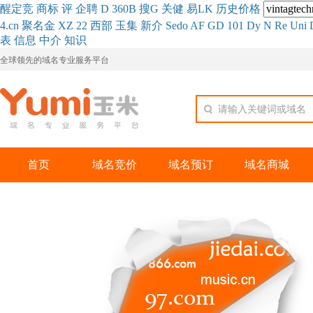
醒
定
竞
商
标
评
企
聘
D
360
B
搜
G
关健
易
LK
历史
价格
4.cn
聚名
金
XZ
22
西部
玉
集
新
介
Se
do
AF
GD
101
Dy
N
Re
Uni
表
信息
中介
知识