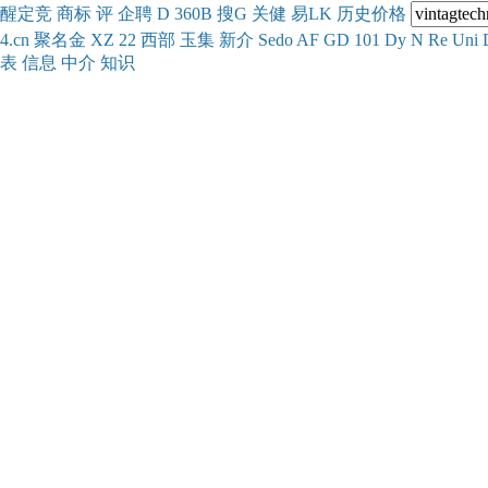
醒
定
竞
商
标
评
企
聘
D
360
B
搜
G
关健
易
LK
历史
价格
4.cn
聚名
金
XZ
22
西部
玉
集
新
介
Se
do
AF
GD
101
Dy
N
Re
Uni
表
信息
中介
知识