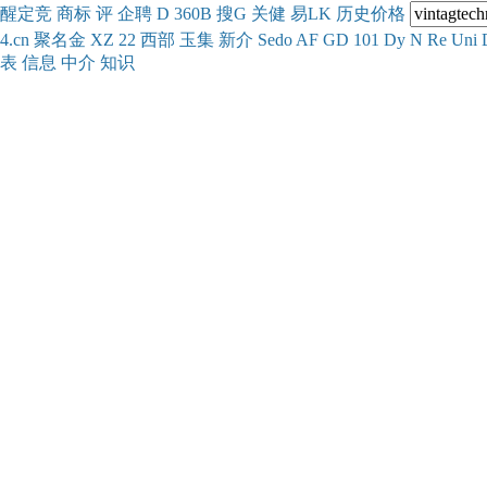
醒
定
竞
商
标
评
企
聘
D
360
B
搜
G
关健
易
LK
历史
价格
4.cn
聚名
金
XZ
22
西部
玉
集
新
介
Se
do
AF
GD
101
Dy
N
Re
Uni
表
信息
中介
知识