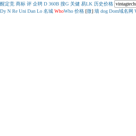
醒
定
竞
商
标
评
企
聘
D
360
B
搜
G
关健
易
LK
历史
价格
Dy
N
Re
Uni
Dan
Lo
名城
Who
Who
价格
[
微
]
墙
dog
Dom域名网