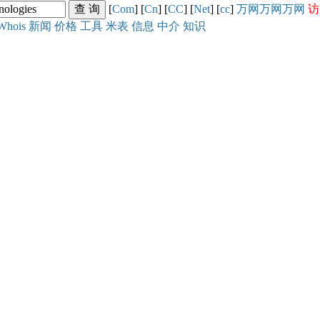
[
Com
] [
Cn
] [
CC
] [
Net
] [
cc
]
万网
万网
万网
访
Whois
新闻
价格
工具
米表
信息
中介
知识