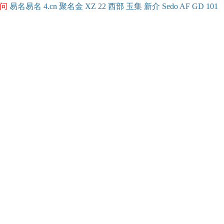
问
易名
易
名
4.cn
聚名
金
XZ
22
西部
玉
集
新
介
Se
do
AF
GD
101