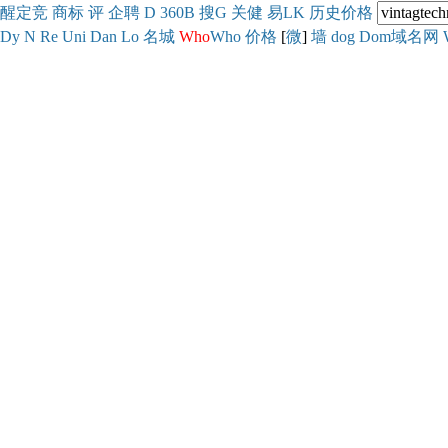
醒
定
竞
商
标
评
企
聘
D
360
B
搜
G
关健
易
LK
历史
价格
Dy
N
Re
Uni
Dan
Lo
名城
Who
Who
价格
[
微
]
墙
dog
Dom域名网