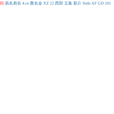
问
易名
易
名
4.cn
聚名
金
XZ
22
西部
玉
集
新
介
Se
do
AF
GD
101