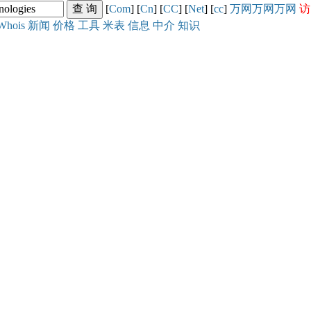
[
Com
] [
Cn
] [
CC
] [
Net
] [
cc
]
万网
万网
万网
访
Whois
新闻
价格
工具
米表
信息
中介
知识