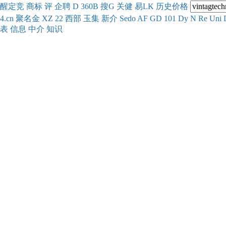
醒
定
竞
商
标
评
企
聘
D
360
B
搜
G
关健
易
LK
历史
价格
4.cn
聚名
金
XZ
22
西部
玉
集
新
介
Se
do
AF
GD
101
Dy
N
Re
Uni
表
信息
中介
知识