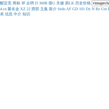
醒
定
竞
商
标
评
企
聘
D
360
B
搜
G
关健
易
LK
历史
价格
4.cn
聚名
金
XZ
22
西部
玉
集
新
介
Se
do
AF
GD
101
Dy
N
Re
Uni
表
信息
中介
知识