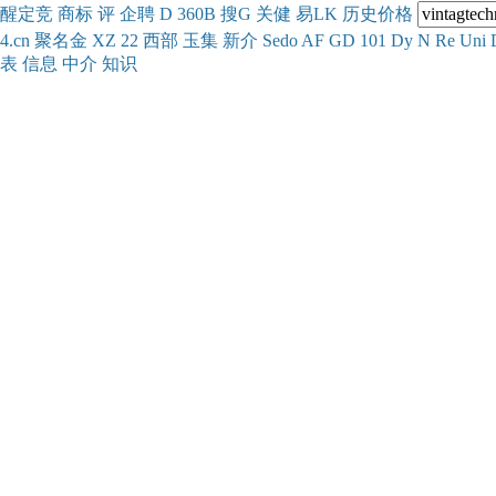
醒
定
竞
商
标
评
企
聘
D
360
B
搜
G
关健
易
LK
历史
价格
4.cn
聚名
金
XZ
22
西部
玉
集
新
介
Se
do
AF
GD
101
Dy
N
Re
Uni
表
信息
中介
知识